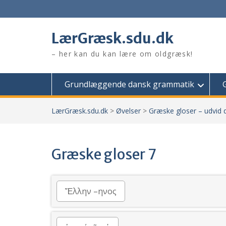
Skip
to
content
LærGræsk.sdu.dk
– her kan du kan lære om oldgræsk!
Grundlæggende dansk grammatik
LærGræsk.sdu.dk
>
Øvelser
>
Græske gloser – udvid d
Græske gloser 7
Ἕλλην –ηνος