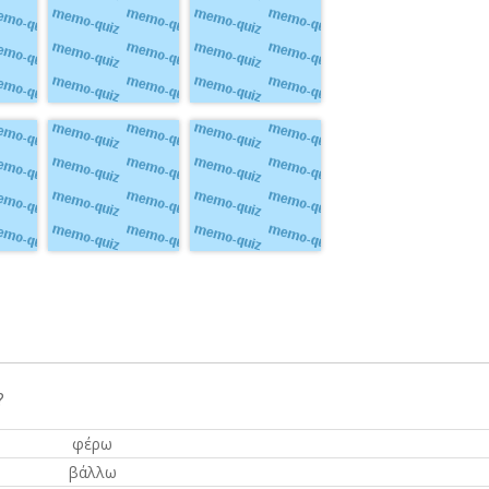
ἀγών -ῶνος, ὁ
drikkegilde
πῶς
hvordan
?
φέρω
βάλλω