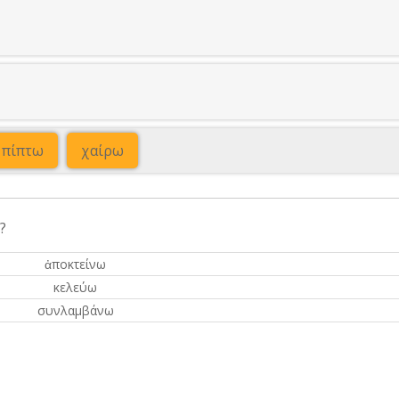
πίπτω
χαίρω
?
ἀποκτείνω
κελεύω
συνλαμβάνω