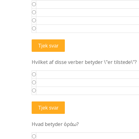
Hvilket af disse verber betyder \"er tilstede\"?
Hvad betyder ὁράω?