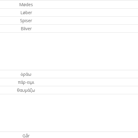
Mødes
Løber
Spiser
Bliver
ὁράω
πάρ-ειμι
θαυμάζω
Går