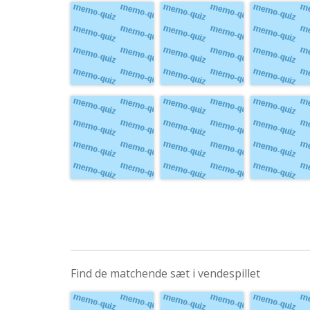
νομίζω
καλῶς
smukt
mener
sejr
νίκη –ης, 
Find de matchende sæt i vendespillet