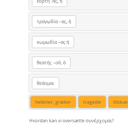
ἑορτή -ῆς, ἡ
τραγῳδία –ας, ἡ
κωμῳδία –ας ἡ
θεατής –οῦ, ὁ
θεάομαι
hellener, græker
tragedie
tilskue
Hvordan kan vi oversætte συνέρχομαι?