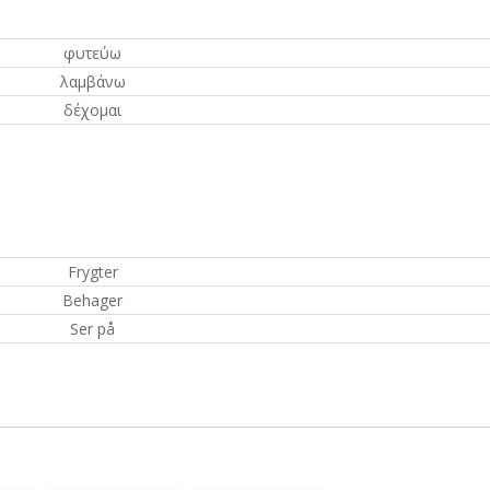
φυτεύω
λαμβάνω
δέχομαι
Frygter
Behager
Ser på