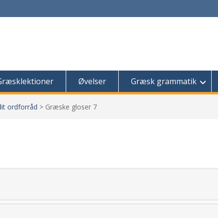
Græsklektioner
Øvelser
Græsk grammatik
it ordforråd
>
Græske gloser 7