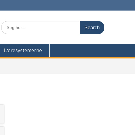
Search
for:
Læresystemerne