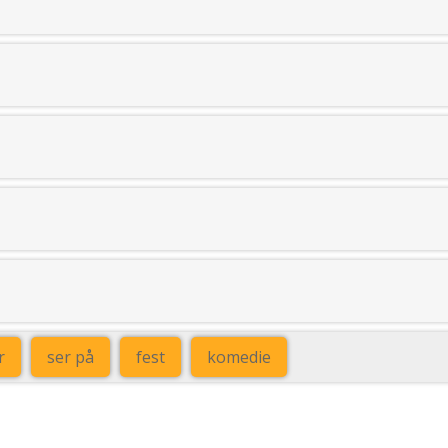
r
ser på
fest
komedie