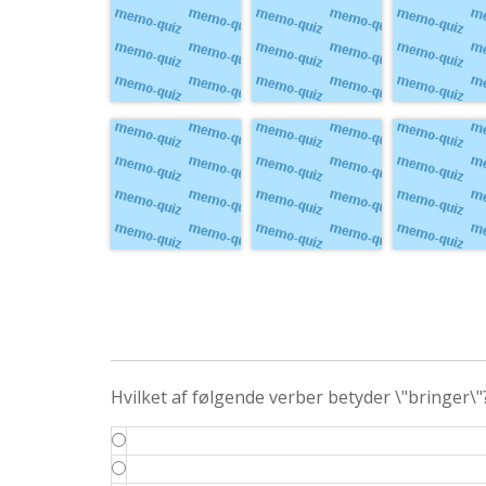
flygter
konkurrence
οἶδα
συμπόσιον –ου,
φεύγω
ved
τό
Hvilket af følgende verber betyder \"bringer\"