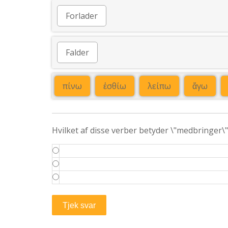
Forlader
Falder
πίνω
ἐσθίω
λείπω
ἄγω
Hvilket af disse verber betyder \"medbringer\"