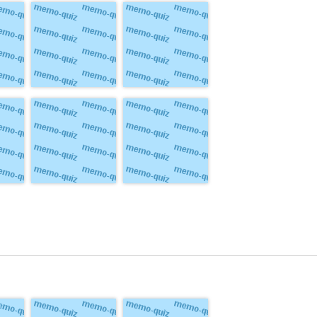
παῖς, παῖδος, ὁ
νύξ, νυκτός, ἡ
ἡ
dreng
nat