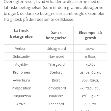
Oversigten viser, hvad vi kalder ordklasserne med de
latinske betegnelser (som er dem grammatikbøgerne
bruger), de danske betegnelser samt nogle eksempler
fra græsk på den bestemte ordklasse.
Latinsk
Dansk
Eksempel på
betegnelse
betegnelse
græsk
Verbum
Udsagnsord
λέγω
Substantiv
Navneord
ὁ θεός
Adjektiv
Tillægsord
καλός
Pronomen
Stedord
με, σε, ὅς, τίς
Adverbium
Biord
νῦν, πάλαι
Præposition
Forholdsord
ἐκ, περί, σὐν
Konjunktion
Bindeord
καί, ὡς ἵνα
Artikel
Kendeord
ὁ, ἡ, τό