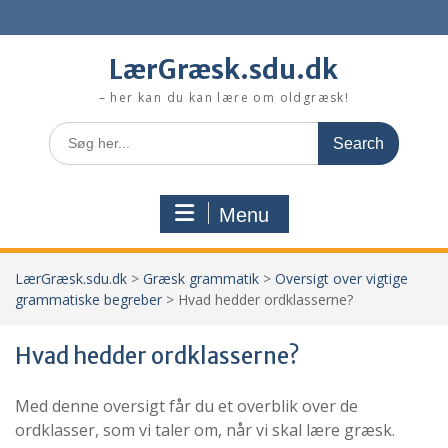
Skip
to
content
LærGræsk.sdu.dk
– her kan du kan lære om oldgræsk!
Search
for:
Menu
LærGræsk.sdu.dk
>
Græsk grammatik
>
Oversigt over vigtige
grammatiske begreber
>
Hvad hedder ordklasserne?
Hvad hedder ordklasserne?
Med denne oversigt får du et overblik over de
ordklasser, som vi taler om, når vi skal lære græsk.