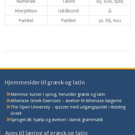
Numerale
Talord
εἷς, δύο, τρεῖς
Interjektion
Udråbsord
ὦ
Partikel
Partikel
γε, δή, που
Hjemmesider til græsk og latin
Memrise: kurser i sprog, herunder græsk og latin
Athenaze Greek Exercises – øvelser til Athenaze-bøgerne
The Open University – quizzer med udgangspunkt i
Reading
Greek
Sproget.dk: hjælp og øvelser i dansk grammatik
Apps til læring af græsk og latin