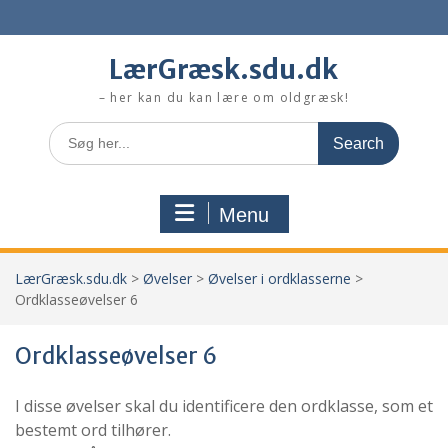
Skip
to
content
LærGræsk.sdu.dk
– her kan du kan lære om oldgræsk!
Search
for:
Menu
LærGræsk.sdu.dk
>
Øvelser
>
Øvelser i ordklasserne
>
Ordklasseøvelser 6
Ordklasseøvelser 6
I disse øvelser skal du identificere den ordklasse, som et
bestemt ord tilhører.