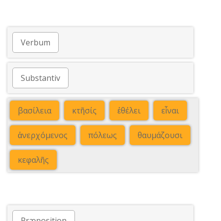
Verbum
Substantiv
βασίλεια
κτῆσίς
ἐθέλει
εἶναι
ἀνερχόμενος
πόλεως
θαυμάζουσι
κεφαλῆς
Præposition