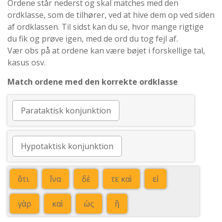
Ordene står nederst og skal matches med den
ordklasse, som de tilhører, ved at hive dem op ved siden
af ordklassen. Til sidst kan du se, hvor mange rigtige
du fik og prøve igen, med de ord du tog fejl af.
Vær obs på at ordene kan være bøjet i forskellige tal,
kasus osv.
Match ordene med den korrekte ordklasse
Parataktisk konjunktion
Hypotaktisk konjunktion
ὅτι
ἵνα
δὲ
τε καὶ
εἰ
γὰρ
καὶ
ὡς
ἢ