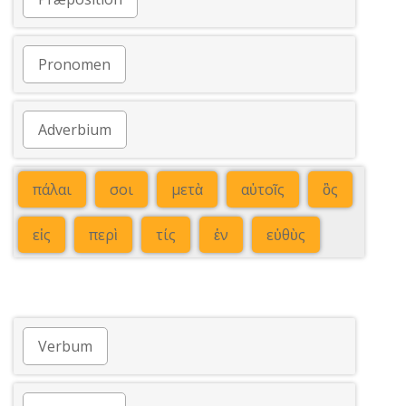
Pronomen
Adverbium
πάλαι
σοι
μετὰ
αὐτοῖς
ὃς
εἰς
περὶ
τίς
ἐν
εὐθὺς
Verbum