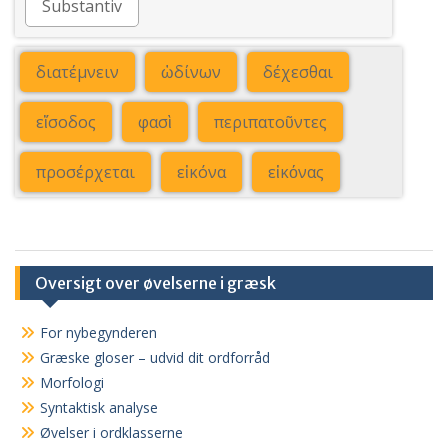
Substantiv
διατέμνειν
ὠδίνων
δέχεσθαι
εἴσοδος
φασὶ
περιπατοῦντες
προσέρχεται
εἰκόνα
εἰκόνας
Oversigt over øvelserne i græsk
For nybegynderen
Græske gloser – udvid dit ordforråd
Morfologi
Syntaktisk analyse
Øvelser i ordklasserne